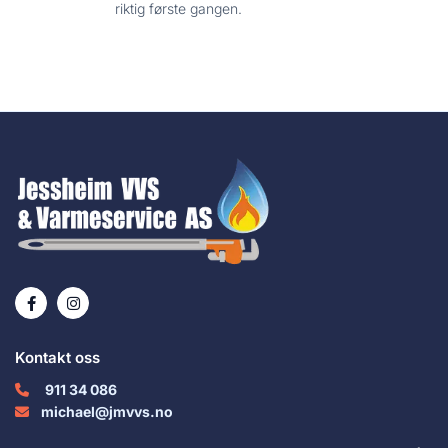
riktig første gangen.
Kontakt oss
911 34 086

michael@jmvvs.no
