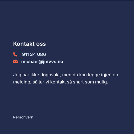
Kontakt oss
911 34 086

michael@jmvvs.no

Jeg har ikke døgnvakt, men du kan legge igjen en
melding, så tar vi kontakt så snart som mulig.
Personvern