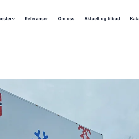
nester
Referanser
Om oss
Aktuelt og tilbud
Kat