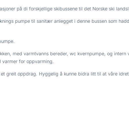
rasjoner på di forskjellige skibussene til det Norske ski lands
knings pumpe til sanitær anlegget i denne bussen som hadde 
 pumpe.
kken, med varmtvanns bereder, wc kvernpumpe, og intern va
l varmer for oppvarming.
t greit oppdrag. Hyggelig å kunne bidra litt til at våre idrett