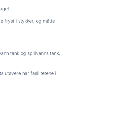
laget.
fryst i stykker, og måtte
nn tank og spillvanns tank,
s utøvere har fasilitetene i